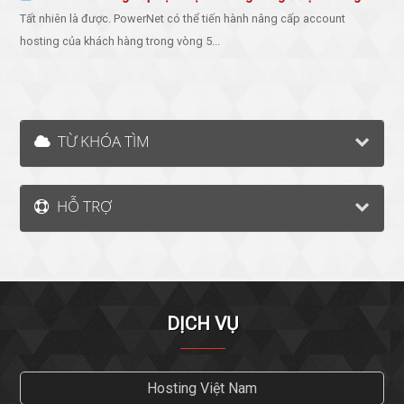
Tất nhiên là được. PowerNet có thể tiến hành nâng cấp account
hosting của khách hàng trong vòng 5...
TỪ KHÓA TÌM
HỖ TRỢ
DỊCH VỤ
Hosting Việt Nam