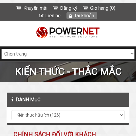
Khuyến mãi
Đăng ký
Giỏ hàng (0)
Liên hệ
Tài khoản
KIẾN THỨC - THẮC MẮC
DANH MỤC
CHÍNH SÁCH ĐỐI VỚI KHÁCH