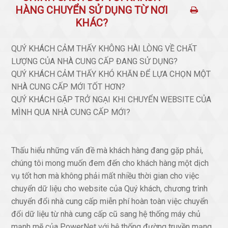
HÀNG CHUYỂN SỬ DỤNG TỪ NƠI
KHÁC?
QUÝ KHÁCH CẢM THẤY KHÔNG HÀI LÒNG VỀ CHẤT
LƯỢNG CỦA NHÀ CUNG CẤP ĐANG SỬ DỤNG?
QUÝ KHÁCH CẢM THẤY KHÓ KHĂN ĐỂ LỰA CHỌN MỘT
NHÀ CUNG CẤP MỚI TỐT HƠN?
QUÝ KHÁCH GẶP TRỞ NGẠI KHI CHUYỂN WEBSITE CỦA
MÌNH QUA NHÀ CUNG CẤP MỚI?
Thấu hiểu những vấn đề mà khách hàng đang gặp phải,
chúng tôi mong muốn đem đến cho khách hàng một dịch
vụ tốt hơn mà không phải mất nhiều thời gian cho việc
chuyển dữ liệu cho website của Quý khách, chương trình
chuyển đổi nhà cung cấp miễn phí hoàn toàn việc chuyển
đổi dữ liệu từ nhà cung cấp cũ sang hệ thống máy chủ
mạnh mẽ của PowerNet với hệ thống đường truyền mạng