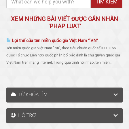
XEM NHỮNG BÀI VIẾT ĐƯỢC GẮN NHÃN
'PHAP LUAT'
Lợi thế của tên miền quốc gia Việt Nam “.VN”
Tên miền quốc gia Việt Nam ”.vn”, theo tiêu chuẩn quốc tế ISO 3166
được Tổ chức Liên hợp quốc phân bổ, xác định là chủ quyền quốc gia
Việt Nam trên mạng Internet. Trong quá trình hội nhập, tên miền...
TỪ KHÓA TÌM
HỖ TRỢ