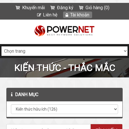
Khuyến mãi
Đăng ký
Giỏ hàng (0)
Liên hệ
Tài khoản
KIẾN THỨC - THẮC MẮC
DANH MỤC