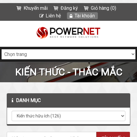
Khuyến mãi
Đăng ký
Giỏ hàng (0)
Liên hệ
Tài khoản
KIẾN THỨC - THẮC MẮC
DANH MỤC