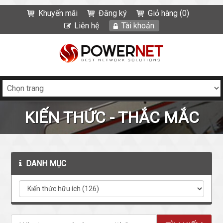
Khuyến mãi
Đăng ký
Giỏ hàng (0)
Liên hệ
Tài khoản
KIẾN THỨC - THẮC MẮC
DANH MỤC