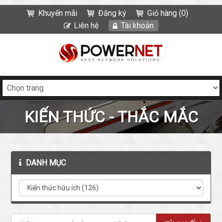
Khuyến mãi
Đăng ký
Giỏ hàng (0)
Liên hệ
Tài khoản
KIẾN THỨC - THẮC MẮC
DANH MỤC