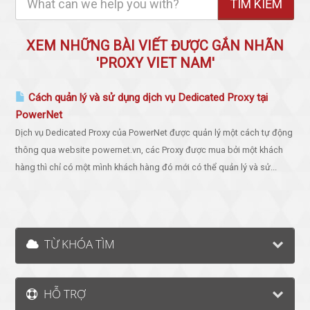
XEM NHỮNG BÀI VIẾT ĐƯỢC GẮN NHÃN
'PROXY VIET NAM'
Cách quản lý và sử dụng dịch vụ Dedicated Proxy tại
PowerNet
Dịch vụ Dedicated Proxy của PowerNet được quản lý một cách tự động
thông qua website powernet.vn, các Proxy được mua bởi một khách
hàng thì chỉ có một mình khách hàng đó mới có thể quản lý và sử...
TỪ KHÓA TÌM
HỖ TRỢ