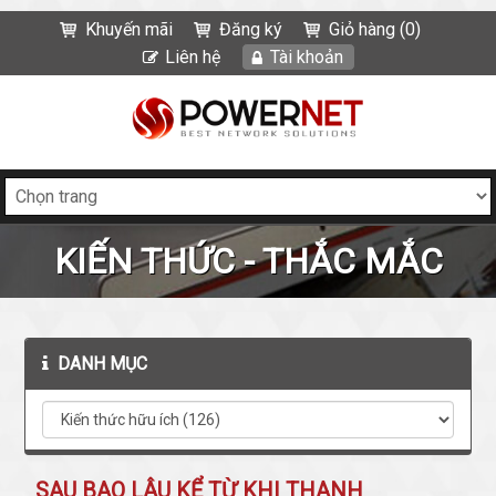
Khuyến mãi
Đăng ký
Giỏ hàng (0)
Liên hệ
Tài khoản
KIẾN THỨC - THẮC MẮC
DANH MỤC
SAU BAO LÂU KỂ TỪ KHI THANH