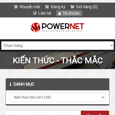
Khuyến mãi
Đăng ký
Giỏ hàng (0)
Liên hệ
Tài khoản
KIẾN THỨC - THẮC MẮC
DANH MỤC