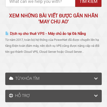
XEM NHỮNG BÀI VIẾT ĐƯỢC GẮN NHÃN
'MAY CHU AO'
Dịch vụ cho thuê VPS - Máy chủ ảo tại Đà Nẵng
Từ năm 2017, toàn bộ hệ thống của PowerNet đã được chuyển lên hạ
tầng Điện toán đám mây, nên dịch vụ VPS cũng được nâng cấp và đổi
tên gọi thành Cloud VPS, Cloud Server hoặc Cloud Server...
TỪ KHÓA TÌM
HỖ TRỢ