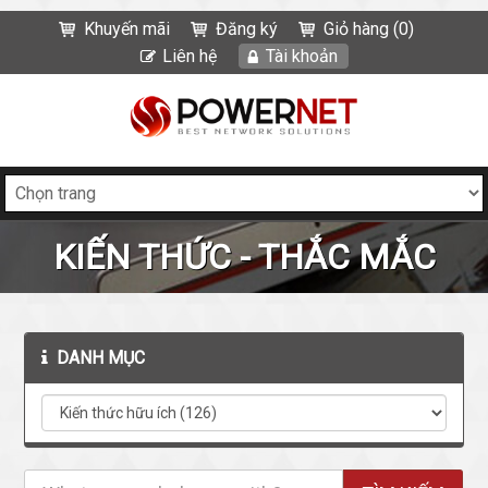
Khuyến mãi
Đăng ký
Giỏ hàng (0)
Liên hệ
Tài khoản
KIẾN THỨC - THẮC MẮC
DANH MỤC