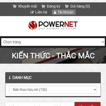
Khuyến mãi
Đăng ký
Giỏ hàng (0)
Liên hệ
Tài khoản
KIẾN THỨC - THẮC MẮC
DANH MỤC