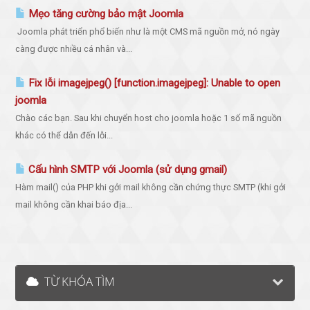
Mẹo tăng cường bảo mật Joomla
Joomla phát triển phổ biến như là một CMS mã nguồn mở, nó ngày
càng được nhiều cá nhân và...
Fix lỗi imagejpeg() [function.imagejpeg]: Unable to open
joomla
Chào các bạn. Sau khi chuyển host cho joomla hoặc 1 số mã nguồn
khác có thể dẫn đến lỗi...
Cấu hình SMTP với Joomla (sử dụng gmail)
Hàm mail() của PHP khi gởi mail không cần chứng thực SMTP (khi gởi
mail không cần khai báo địa...
TỪ KHÓA TÌM