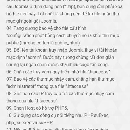
cài Joomla ở định dạng nén (*.zip), bạn cũng cần phải xóa
bỏ file nén này. Tốt nhất là không nên để lại file hoặc thư
mục gì ngoài gói Joomla.
04. Tăng cường bảo vệ cho file cấu hình
"configuration.php" bằng cách chuyển nó ra khỏi thư mục
public (thường có tên là public_html).
05. Đổi tên tài khoản truy nhập Joomla thay vì tài khoản
mặc định "admin". Bước này tưởng chừng rất đơn giản
nhưng lại ngăn chặn được khá nhiều cuộc tấn công.
06. Chặn các truy vấn nguy hiểm nhờ file ".htaccess"
07. Bảo vệ các thư mục nhậy cảm, chẳng hạn thư mục
"administrator" thông qua file ".htaccess"
08. Giới hạn các IP truy cập tới các thư mục nhậy cảm
thông qua file ".htaccess"
09. Chọn Host có hỗ trợ PHP5.
10. Sử dụng các công cụ nổi tiếng như PHPsuExec,
php_suexec và suPHP.
11. Nếu có thể, hãy yêu cầu Server nạp các module