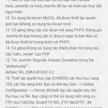
mod_security và mod_rewrite để lọc và chặn các truy vấn
nguy hiểm.
12. Sử dụng tài khoản MySQL đã được thiết lập quyền
giới hạn (không sử dụng tài khoản root).
13. Cố gắng nâng cấp các đoạn mã sang PHP5. Riêng gói
Joomla thì bạn không cần lo lắng vì ngay từ ban đầu nó
đã được thiết kế tương thích với PHP5.
14. Cố gắng không sử dụng các thành phần mở rộng yêu
cầu "safe_mode" của PHP.
15. Tắt Joomla! Register Globals Emulation trong file
"globals.php".
define( 'RG_EMULATION', 0 );
16. Thiết lập quyền truy cập (CHMOD) các thư mục sang
755, các file sang 644. Bạn có thể vào Site --> Global
Configuration --> Server để thiết lập các quyền này cho
thư mục và file. Bạn cũng có thể sử dụng một công cụ
FTP như FileZilla, SmartFTP, WS_FTP, Net2FTP... để