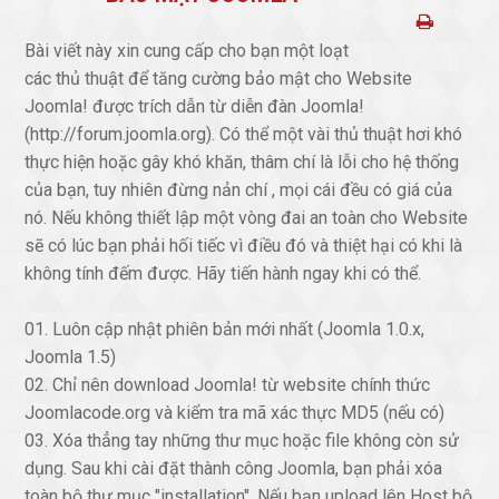
Bài viết này xin cung cấp cho bạn một loạt
các thủ thuật để tăng cường bảo mật cho Website
Joomla! được trích dẫn từ diễn đàn Joomla!
(http://forum.joomla.org). Có thể một vài thủ thuật hơi khó
thực hiện hoặc gây khó khăn, thâm chí là lỗi cho hệ thống
của bạn, tuy nhiên đừng nản chí , mọi cái đều có giá của
nó. Nếu không thiết lập một vòng đai an toàn cho Website
sẽ có lúc bạn phải hối tiếc vì điều đó và thiệt hại có khi là
không tính đếm được. Hãy tiến hành ngay khi có thể.
01. Luôn cập nhật phiên bản mới nhất (Joomla 1.0.x,
Joomla 1.5)
02. Chỉ nên download Joomla! từ website chính thức
Joomlacode.org và kiểm tra mã xác thực MD5 (nếu có)
03. Xóa thẳng tay những thư mục hoặc file không còn sử
dụng. Sau khi cài đặt thành công Joomla, bạn phải xóa
toàn bộ thư mục "installation". Nếu bạn upload lên Host bộ