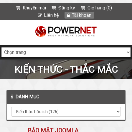
Khuyến mãi
Đăng ký
Giỏ hàng (0)
Liên hệ
Tài khoản
KIẾN THỨC - THẮC MẮC
DANH MỤC
BẢO MẬT JOOMLA