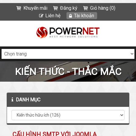
Khuyến mãi
Đăng ký
Giỏ hàng (0)
Liên hệ
Tài khoản
KIẾN THỨC - THẮC MẮC
DANH MỤC
CẤU HÌNH SMTP VỚI JOOMLA