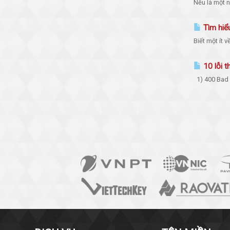
Nếu là một n
Tìm hiể
Biết một ít 
10 lỗi t
1) 400 Bad F