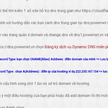
 thể tìm kiếm 1 số site hỗ trợ dns trung gian như https://cloudfl
ình xin hướng dẫn các bạn cách dns trung gian tại dns.powernet.
n vào trang quản lí domain và change dns về dns1.powernet.vn v
tps://dns.powernet.vn chọn
Đăng ký dịch vụ Dynamic DNS miễn p
ord Type: bạn chọn CNAME(Alias) Address : điền domain của mình => Lưu lạ
d Type : chọn A(Address) : điền ip của hosting ví dụ 222.255.167.154 => lưu 
n cấu hình xong chờ 1 lúc nó sẽ trỏ domain về hosting
u ý một điều hosting của bạn phải hoặc đã add domain rồi thì mớ
bạn thành công