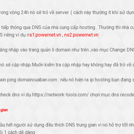
rong vòng 24h nó sẽ trỏ về server. ( cách này thường ít khi sử dụ
 tiếp thông qua DNS của nhà cung cấp hosting . Thường thì nhà c
 riêng ví dụ n
s1.powernet.vn , ns2.powernet.vn
ăng nhập vào trang quản lí domain như trên ,vào mục Change DN
 nó sẽ cập nhập.Muốn kiểm tra cập nhập hay không hay đã trỏ về 
in ping domaincuaban.com : nếu nó hiện ra ip hosting bạn đang s
 check dns ví dụ https://network-tools.com/ chọn mục dns recod
 gian
ầu hết người sử dụng đều thích DNS trung gian vì nó hỗ trợ tốt n
ổi 1 cách dễ dàng