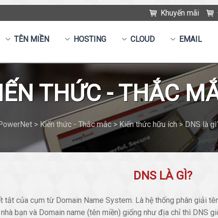
Khuyến mãi
TÊN MIỀN
HOSTING
CLOUD
EMAIL
IẾN THỨC - THẮC M
PowerNet > Kiến thức - Thắc mắc > Kiến thức hữu ích > DNS là gì
DNS LÀ GÌ?
ết tắt của cụm từ Domain Name System. Là hệ thống phân giải tên
nhà bạn và Domain name (tên miền) giống như địa chỉ thì DNS giố