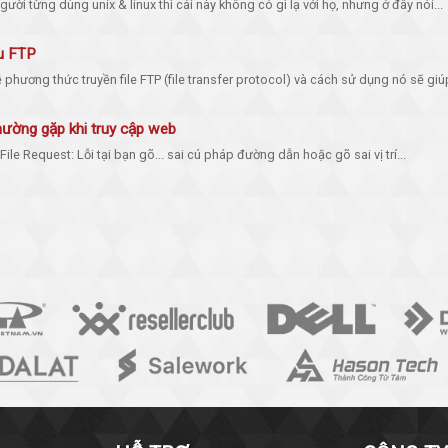
gười từng dùng unix & linux thì cái này không có gì lạ với họ, nhưng ở đây nói...
u FTP
về phương thức truyền file FTP (file transfer protocol) và cách sử dụng nó sẽ giúp
hường gặp khi truy cập web
ile Request: Lỗi tại bạn gõ... sai cú pháp đường dẫn hoặc gõ sai vị trí...