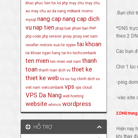
khac phuc
lien he
loi php
may chu
may chu
ao
may chu ao da nang
mbbank
momo
.Bạn chờ t
nang cap
nang cap dich
mysql
vu
nap tien
*DNS trực
phap luat
phien ban PHP
theo 2 DNS
php code
php version
proxy
proxy viet nam
tai khoan
reseller
restore
sua loi
sypex
Các bạn đ
tai khoan ngan hang
tai tro
techcombank
ten mien
thanh
ten mien viet nam
Chờ 1 lúc
toan
thiet ke
thanh toan dich vu
thiet ke web
toi uu
tuy chinh dich vu
-ping doma
vps
viet nam
vietcombank
vps cloud
VPS Da Nang
web hosting
-vào site
website
wordpress
whmcs
2.DNS trung
HỖ TRỢ
Hiện nay h
khi thay đ