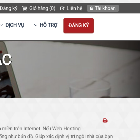
Đăng ký
Giỏ hàng (0)
Liên hệ
Tài khoản
DỊCH VỤ
HỖ TRỢ
ĐĂNG KÝ
ẮC
?
 miền trên Internet. Nếu Web Hosting
ng như bản đồ. Giúp xác định vị trí ngôi nhà của bạn