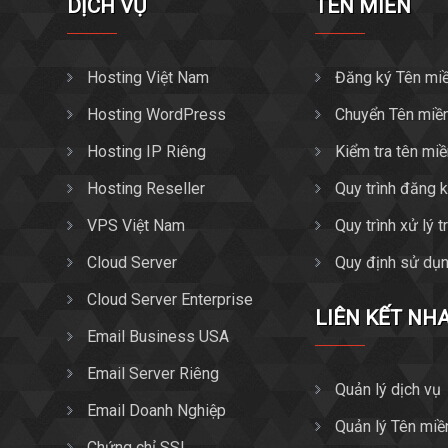
DỊCH VỤ
TÊN MIỀN
Hosting Việt Nam
Đăng ký Tên mi
Hosting WordPress
Chuyển Tên miề
Hosting IP Riêng
Kiểm tra tên mi
Hosting Reseller
Quy trình đăng 
VPS Việt Nam
Quy trình xử lý 
Cloud Server
Quy định sử dụn
Cloud Server Enterprise
LIÊN KẾT NH
Email Business USA
Email Server Riêng
Quản lý dịch vụ
Email Doanh Nghiệp
Quản lý Tên miề
Chứng chỉ SSL