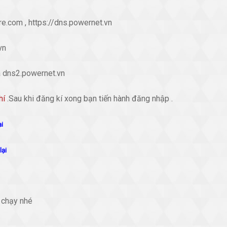
are.com , https://dns.powernet.vn
vn
à dns2.powernet.vn
hí
.Sau khi đăng kí xong bạn tiến hành đăng nhập .
i
lại
i chạy nhé