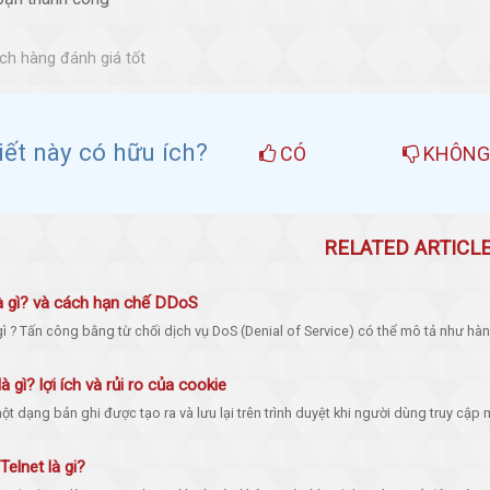
h hàng đánh giá tốt
viết này có hữu ích?
CÓ
KHÔN
RELATED ARTICL
 gì? và cách hạn chế DDoS
ì ? Tấn công bằng từ chối dịch vụ DoS (Denial of Service) có thể mô tả như hành
à gì? lợi ích và rủi ro của cookie
t dạng bản ghi được tạo ra và lưu lại trên trình duyệt khi người dùng truy cập m
elnet là gi?