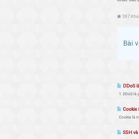
397 Khác
Bài 
DDoS là
1. DDoS là g
Cookie l
Cookie là mộ
SSH và T