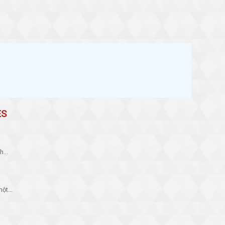
G
ES
...
ột...