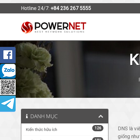
Hotline 24/7:
+84 236 267 5555
K
DANH MỤC
DNS là vi
126
Kiến thức hữu ích
giống như 