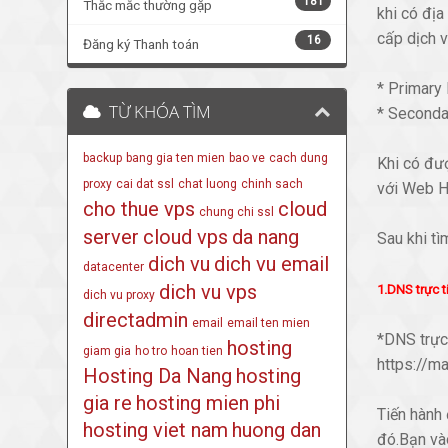
181
Thắc mắc thường gặp
khi có địa
cấp dịch 
16
Đăng ký Thanh toán
* Primary
TỪ KHÓA TÌM
* Seconda
backup
bang gia ten mien
bao ve
cach dung
Khi có đư
proxy
cai dat ssl
chat luong
chinh sach
với Web H
cho thue vps
cloud
chung chi ssl
server
cloud vps
da nang
Sau khi tì
dich vu
dich vu email
datacenter
dich vu vps
1.DNS trực t
dich vu proxy
directadmin
email
email ten mien
*DNS trực 
hosting
giam gia
ho tro
hoan tien
https://m
Hosting Da Nang
hosting
gia re
hosting mien phi
Tiến hành
hosting viet nam
huong dan
đó.Bạn vào