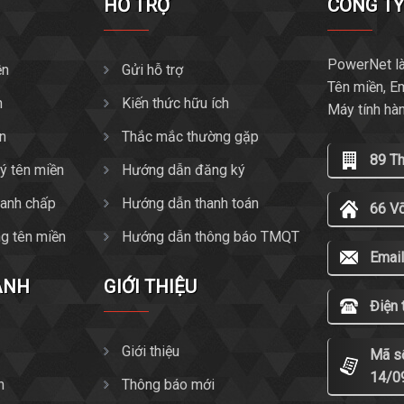
HỖ TRỢ
CÔNG T
PowerNet là
ền
Gửi hỗ trợ
Tên miền, E
n
Kiến thức hữu ích
Máy tính hà
ền
Thắc mắc thường gặp
89 T
ký tên miền
Hướng dẫn đăng ký
tranh chấp
Hướng dẫn thanh toán
66 V
g tên miền
Hướng dẫn thông báo TMQT
Email
ANH
GIỚI THIỆU
Điện 
Giới thiệu
Mã s
14/0
n
Thông báo mới