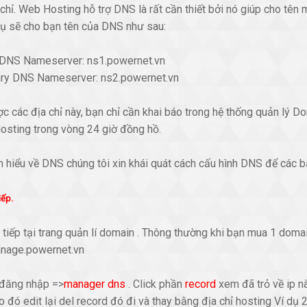
 chỉ. Web Hosting hỗ trợ DNS là rất cần thiết bởi nó giúp cho tê
vụ sẽ cho bạn tên của DNS như sau:
 DNS Nameserver: ns1.powernet.vn
ry DNS Nameserver: ns2.powernet.vn
ợc các địa chỉ này, bạn chỉ cần khai báo trong hệ thống quản lý 
osting trong vòng 24 giờ đồng hồ.
m hiểu về DNS chúng tôi xin khái quát cách cấu hình DNS để các 
iếp.
tiếp tại trang quản lí domain . Thông thường khi bạn mua 1 doma
anage.powernet.vn
 đăng nhập =>
manager dns
. Click phần
record
xem đã trỏ về ip n
 đó edit lại del record đó đi và thay bằng địa chỉ hosting Ví dụ