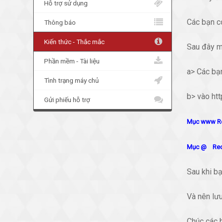
Hỗ trợ sử dụng
Các bạn có
Thông báo
Kiến thức - Thắc mắc
Sau đây m
Phần mềm - Tài liệu
a> Các bạ
Tình trạng máy chủ
b> vào ht
Gửi phiếu hỗ trợ
Mục www Rec
Mục @ Recor
Sau khi bạ
Và nên lư
Chúc các 