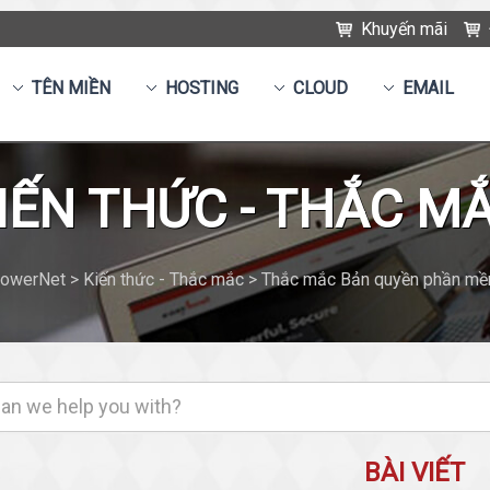
Khuyến mãi
TÊN MIỀN
HOSTING
CLOUD
EMAIL
IẾN THỨC - THẮC M
owerNet > Kiến thức - Thắc mắc > Thắc mắc Bản quyền phần m
BÀI VIẾT