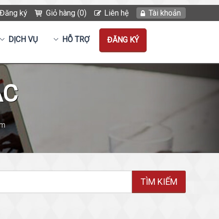
Đăng ký
Giỏ hàng (0)
Liên hệ
Tài khoản
DỊCH VỤ
HỖ TRỢ
ĐĂNG KÝ
ẮC
ềm