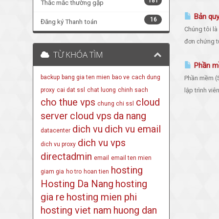
181
Thắc mắc thường gặp
Bản quy
16
Đăng ký Thanh toán
Chúng tôi là
đơn chứng từ
TỪ KHÓA TÌM
Phần mề
backup
bang gia ten mien
bao ve
cach dung
Phần mềm (S
proxy
cai dat ssl
chat luong
chinh sach
lập trình viê
cho thue vps
cloud
chung chi ssl
server
cloud vps
da nang
dich vu
dich vu email
datacenter
dich vu vps
dich vu proxy
directadmin
email
email ten mien
hosting
giam gia
ho tro
hoan tien
Hosting Da Nang
hosting
gia re
hosting mien phi
hosting viet nam
huong dan