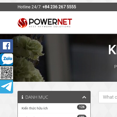
Hotline 24/7:
+84 236 267 5555
K
P
DANH MỤC
126
Kiến thức hữu ích