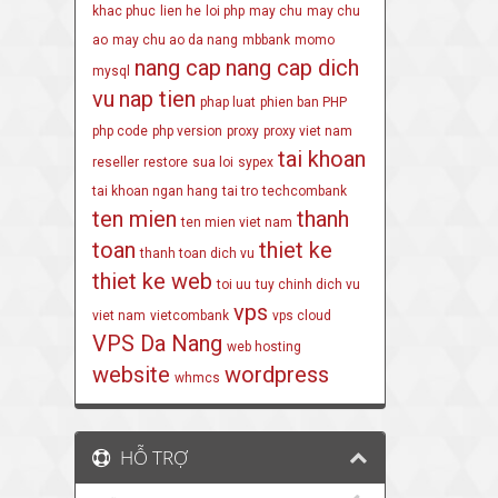
khac phuc
lien he
loi php
may chu
may chu
ao
may chu ao da nang
mbbank
momo
nang cap
nang cap dich
mysql
vu
nap tien
phap luat
phien ban PHP
php code
php version
proxy
proxy viet nam
tai khoan
reseller
restore
sua loi
sypex
tai khoan ngan hang
tai tro
techcombank
ten mien
thanh
ten mien viet nam
toan
thiet ke
thanh toan dich vu
thiet ke web
toi uu
tuy chinh dich vu
vps
viet nam
vietcombank
vps cloud
VPS Da Nang
web hosting
website
wordpress
whmcs
HỖ TRỢ