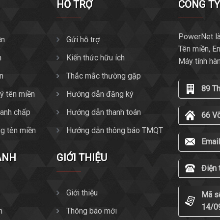
HỖ TRỢ
CÔNG T
PowerNet là
ền
Gửi hỗ trợ
Tên miền, E
n
Kiến thức hữu ích
Máy tính hà
ền
Thắc mắc thường gặp
89 T
ký tên miền
Hướng dẫn đăng ký
tranh chấp
Hướng dẫn thanh toán
66 V
g tên miền
Hướng dẫn thông báo TMQT
Email
ANH
GIỚI THIỆU
Điện 
Giới thiệu
Mã s
14/0
n
Thông báo mới