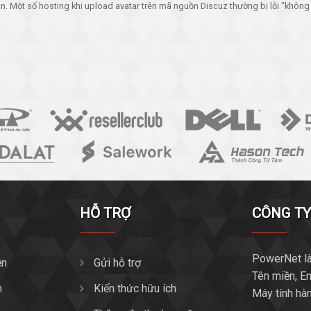
. Một số hosting khi upload avatar trên mã nguồn Discuz thường bị lỗi "không t
HỖ TRỢ
CÔNG T
PowerNet là
ền
Gửi hỗ trợ
Tên miền, E
n
Kiến thức hữu ích
Máy tính hà