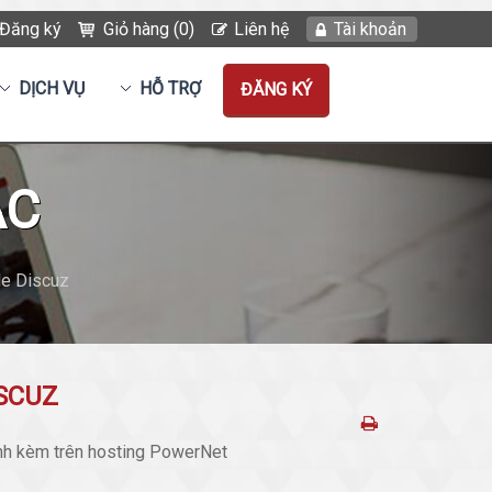
Đăng ký
Giỏ hàng (0)
Liên hệ
Tài khoản
DỊCH VỤ
HỖ TRỢ
ĐĂNG KÝ
ẮC
le Discuz
ISCUZ
đính kèm trên hosting PowerNet