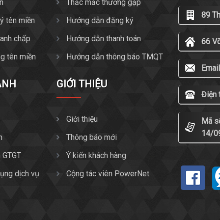
ền
Thắc mắc thường gặp
89 T
ký tên miền
Hướng dẫn đăng ký
tranh chấp
Hướng dẫn thanh toán
66 V
g tên miền
Hướng dẫn thông báo TMQT
Email
ANH
GIỚI THIỆU
Điện 
Giới thiệu
Mã s
14/0
n
Thông báo mới
n GTGT
Ý kiến khách hàng
ụng dịch vụ
Cộng tác viên PowerNet