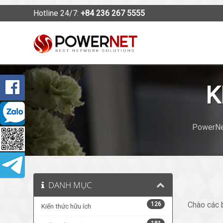
Hotline 24/7:
+84 236 267 5555
K
PowerNet
DANH MỤC
Chào các 
126
Kiến thức hữu ích