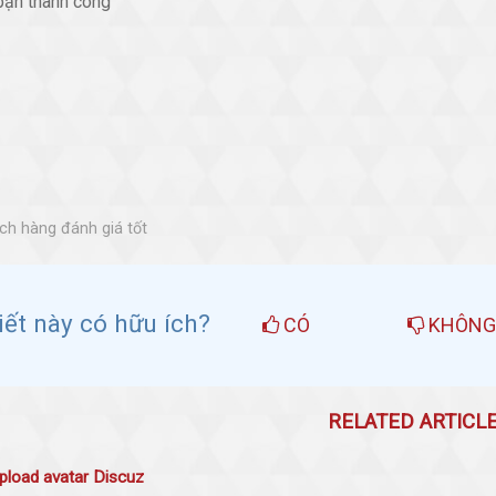
bạn thành công
h hàng đánh giá tốt
viết này có hữu ích?
CÓ
KHÔN
RELATED ARTICL
upload avatar Discuz