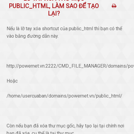
PUBLIC_HTML, LÀM SAO ĐỂ TẠO
LẠI?
Nếu là lỡ tay xóa shortcut của public_html thì bạn có thể
vào bằng đường dẫn này.
http://powernet.vn:2222/CMD_FILE_MANAGER/domains/pow
Hoặc
/home/usercuaban/domains/powernet.vn/public_html/
Còn nếu bạn đã xóa thư mục gốc, hãy tạo lại tại chính nơi
bạn đã xóa. cụ thể là tại thư mục