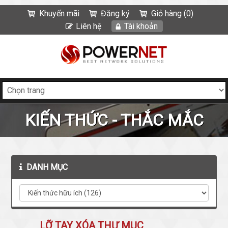
Khuyến mãi
Đăng ký
Giỏ hàng (0)
Liên hệ
Tài khoản
KIẾN THỨC - THẮC MẮC
DANH MỤC
LỠ TAY XÓA THƯ MỤC