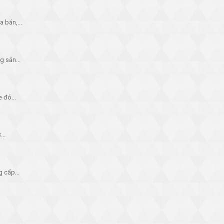
 bán,...
g sản...
 đó...
...
 cấp...