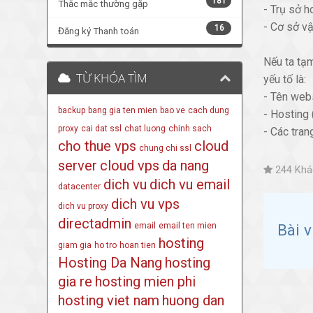
181
Thắc mắc thường gặp
- Trụ sở 
- Cơ sở vậ
16
Đăng ký Thanh toán
Nếu ta tạ
TỪ KHÓA TÌM
yếu tố là:
- Tên webs
backup
bang gia ten mien
bao ve
cach dung
- Hosting 
proxy
cai dat ssl
chat luong
chinh sach
- Các tra
cho thue vps
cloud
chung chi ssl
server
cloud vps
da nang
244 Khác
dich vu
dich vu email
datacenter
dich vu vps
dich vu proxy
directadmin
Bài 
email
email ten mien
hosting
giam gia
ho tro
hoan tien
Hosting Da Nang
hosting
gia re
hosting mien phi
hosting viet nam
huong dan