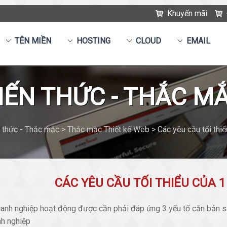
Khuyến mãi
TÊN MIỀN
HOSTING
CLOUD
EMAIL
IẾN THỨC - THẮC M
thức - Thắc mắc > Thắc mắc Thiết kế Web > Các yêu cầu tối thi
CÁC YÊU CẦU TỐI THIỂU CỦA 1
anh nghiệp hoạt động được cần phải đáp ứng 3 yếu tố căn bản s
nh nghiệp