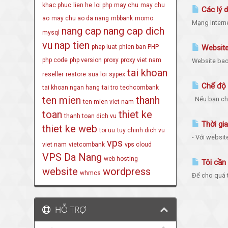
khac phuc
lien he
loi php
may chu
may chu
Các lý 
ao
may chu ao da nang
mbbank
momo
Mạng Interne
nang cap
nang cap dich
mysql
vu
nap tien
phap luat
phien ban PHP
Website 
php code
php version
proxy
proxy viet nam
Website bao 
tai khoan
reseller
restore
sua loi
sypex
Chế độ 
tai khoan ngan hang
tai tro
techcombank
ten mien
thanh
Nếu bạn chọn
ten mien viet nam
toan
thiet ke
thanh toan dich vu
Thời gia
thiet ke web
toi uu
tuy chinh dich vu
- Với website
vps
viet nam
vietcombank
vps cloud
VPS Da Nang
web hosting
Tôi cần 
website
wordpress
whmcs
Để cho quá t
HỖ TRỢ