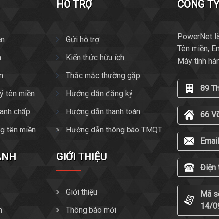
HỖ TRỢ
CÔNG T
PowerNet là
ền
Gửi hỗ trợ
Tên miền, E
n
Kiến thức hữu ích
Máy tính hà
ền
Thắc mắc thường gặp
89 T
ký tên miền
Hướng dẫn đăng ký
tranh chấp
Hướng dẫn thanh toán
66 V
g tên miền
Hướng dẫn thông báo TMQT
Email
ANH
GIỚI THIỆU
Điện 
Giới thiệu
Mã s
14/0
n
Thông báo mới