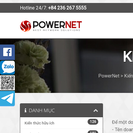
Hotline 24/7:
+84 236 267 5555
K
PowerNet > Kiến 
DANH MỤC
Để một do
126
Kiến thức hữu ích
- Tên doa