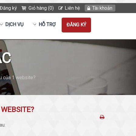
Đăng ký
Giỏ hàng (0)
Liên hệ
Tài khoản
DỊCH VỤ
HỖ TRỢ
ĐĂNG KÝ
ẮC
ểu của 1 website?
 WEBSITE?
au: