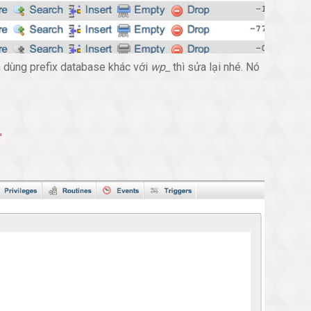
n dùng prefix database khác với
wp_
thì sửa lại nhé. Nó
'