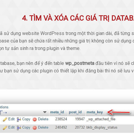
4. TÌM VÀ XÓA CÁC GIÁ TRỊ DAT
ã sử dụng website WordPress trong một thời gian dài, đã từng s
ase của bạn sẽ chứa rất nhiều những giá trị không còn sử dụng đế
ọn tự sản sinh ra trong plugin và theme.
atabase, bạn nên để ý đến table
wp_postmeta
đầu tiên vì nó sẽ c
hư bạn sử dụng các plugin có thiết lập khi đăng bài thì nó sẽ lưu 