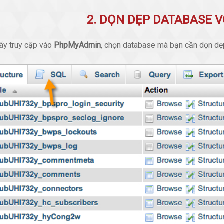
2. DỌN DẸP DATABASE V
hãy truy cập vào
PhpMyAdmin
, chọn database mà bạn cần dọn dẹp