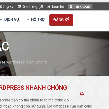
Đăng ký
Giỏ hàng (0)
Liên hệ
Tài khoản
DỊCH VỤ
HỖ TRỢ
ĐĂNG KÝ
ẮC
base wordpress nhanh chóng
ORDPRESS NHANH CHÓNG
ebsite bạn có thể phình to ra mà trong đó
rọng, hoặc không còn sử dụng. Mà database của bạn càng