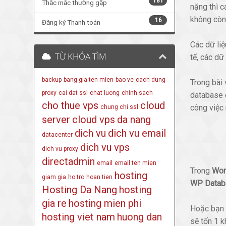
181
Thắc mắc thường gặp
nặng thì c
không còn
16
Đăng ký Thanh toán
Các dữ liệ
TỪ KHÓA TÌM
tế, các dữ
backup
bang gia ten mien
bao ve
cach dung
Trong bài 
proxy
cai dat ssl
chat luong
chinh sach
database 
cho thue vps
cloud
công việc 
chung chi ssl
server
cloud vps
da nang
dich vu
dich vu email
datacenter
dich vu vps
dich vu proxy
directadmin
email
email ten mien
Trong
Wor
hosting
giam gia
ho tro
hoan tien
WP Datab
Hosting Da Nang
hosting
gia re
hosting mien phi
Hoặc bạn 
hosting viet nam
huong dan
sẽ tốn 1 k