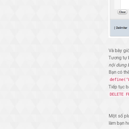
Và bây giờ
Tương tự 
nội dung 
Bạn có th
define(‘
Tiếp tục b
DELETE F
Một số plu
làm bạn hơ