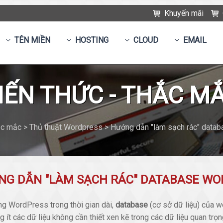
Khuyến mãi
TÊN MIỀN
HOSTING
CLOUD
EMAIL
IẾN THỨC - THẮC M
ắc mắc > Thủ thuật Wordpress > Hướng dẫn "làm sạch rác" data
NG DẪN "LÀM SẠCH RÁC" DATABASE W
ng WordPress trong thời gian dài,
database
(cơ sở dữ liệu) của w
 ít các dữ liệu không cần thiết xen kẽ trong các dữ liệu quan t