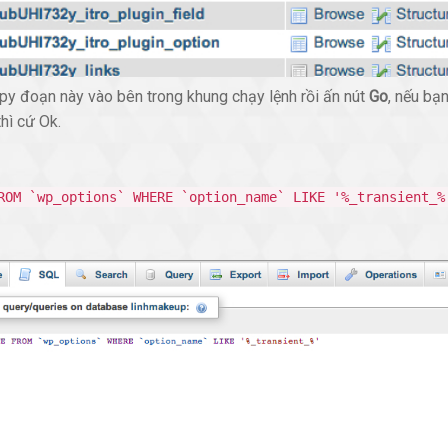
py đoạn này vào bên trong khung chạy lệnh rồi ấn nút
Go
, nếu bạ
thì cứ Ok.
ROM `wp_options` WHERE `option_name` LIKE '%_transient_%