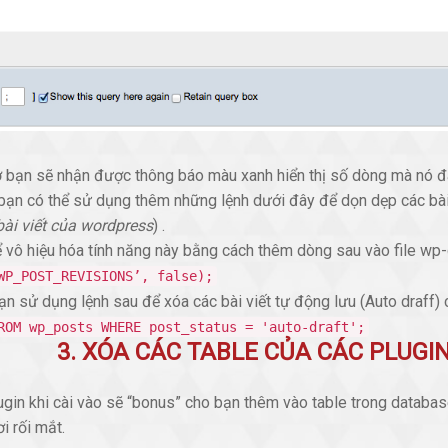
 bạn sẽ nhận được thông báo màu xanh hiển thị số dòng mà nó đã 
bạn có thể sử dụng thêm những lệnh dưới đây để dọn dẹp các bài
bài viết của wordpress
) .
ể vô hiệu hóa tính năng này bằng cách thêm dòng sau vào file wp
WP_POST_REVISIONS’, false);
ạn sử dụng lệnh sau để xóa các bài viết tự động lưu (Auto draff)
ROM wp_posts WHERE post_status = 'auto-draft';
3. XÓA CÁC TABLE CỦA CÁC PLUG
gin khi cài vào sẽ “bonus” cho bạn thêm vào table trong database
i rối mắt.