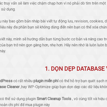
ác truy vấn sẽ làm việc chậm chạp hơn vì nó phải dò tìm trên một
 sử dụng.
u này bao gồm bản nháp bài viết tự động lưu, revision, cookies,
 liệu này đa phần bạn sẽ không dùng đến nên bạn có thể xóa chúng
viết này, mình sẽ hướng dẫn bạn từng bước cơ bản và nâng cao tro
của bạn trở nên gọn gàng hơn, nhẹ hơn. Hãy nên nhớ là luôn luôn
này.
1. DỌN DẸP DATABASE 
dPress
có rất nhiều
plugin miễn phí
có thể hỗ trợ bạn quét sạch mọ
ase Cleaner
,hay WP-Optimize giúp bạn dọn dẹp các dữ liệu không 
có thể sử dụng plugin
Smart Cleanup Tools
, vô cùng tốt và hiệu
hoản chi phí để mua plugin này