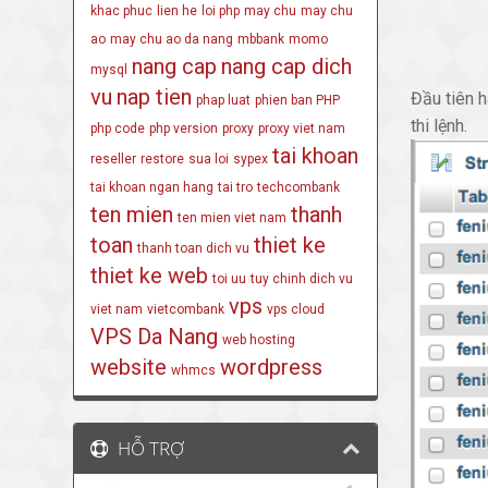
khac phuc
lien he
loi php
may chu
may chu
ao
may chu ao da nang
mbbank
momo
nang cap
nang cap dich
mysql
vu
nap tien
Đầu tiên 
phap luat
phien ban PHP
thi lệnh.
php code
php version
proxy
proxy viet nam
tai khoan
reseller
restore
sua loi
sypex
tai khoan ngan hang
tai tro
techcombank
ten mien
thanh
ten mien viet nam
toan
thiet ke
thanh toan dich vu
thiet ke web
toi uu
tuy chinh dich vu
vps
viet nam
vietcombank
vps cloud
VPS Da Nang
web hosting
website
wordpress
whmcs
HỖ TRỢ