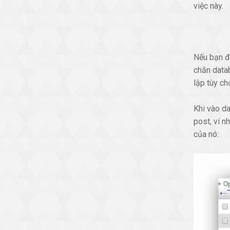
việc này.
Nếu bạn đ
chắn datab
lập tùy ch
Khi vào d
post, ví n
của nó: