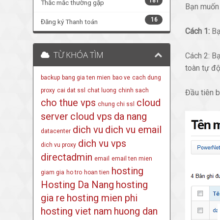
181
Thắc mắc thường gặp
Bạn muốn 
16
Đăng ký Thanh toán
Cách 1:
Bạ
TỪ KHÓA TÌM
Cách 2: Bạ
toàn tự độ
backup
bang gia ten mien
bao ve
cach dung
proxy
cai dat ssl
chat luong
chinh sach
Đầu tiên b
cho thue vps
cloud
chung chi ssl
server
cloud vps
da nang
dich vu
dich vu email
datacenter
dich vu vps
dich vu proxy
directadmin
email
email ten mien
hosting
giam gia
ho tro
hoan tien
Hosting Da Nang
hosting
gia re
hosting mien phi
hosting viet nam
huong dan