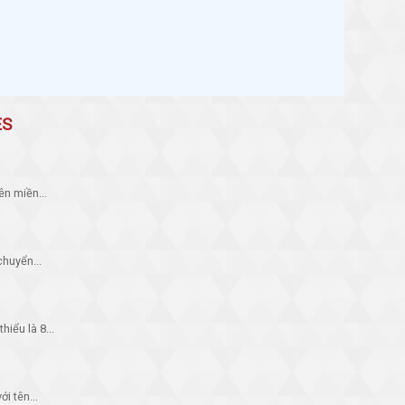
G
ES
n miền...
huyển...
iểu là 8...
i tên...