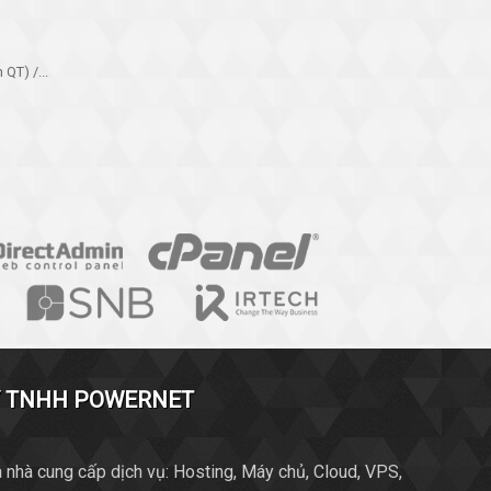
QT) /...
Y TNHH POWERNET
 nhà cung cấp dịch vụ: Hosting, Máy chủ, Cloud, VPS,