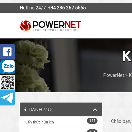
Hotline 24/7:
+84 236 267 5555
K
PowerNet > Ki
DANH MỤC
Chào bạn,
126
Kiến thức hữu ích