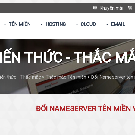
Khuyến mãi
TÊN MIỀN
HOSTING
CLOUD
EMAIL
IẾN THỨC - THẮC M
ến thức - Thắc mắc > Thắc mắc Tên miền > Đổi Nameserver tên
ĐỔI NAMESERVER TÊN MIỀN 