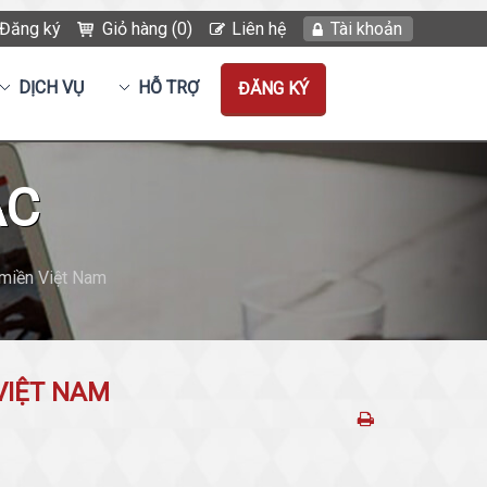
Đăng ký
Giỏ hàng (0)
Liên hệ
Tài khoản
DỊCH VỤ
HỖ TRỢ
ĐĂNG KÝ
ẮC
 miền Việt Nam
VIỆT NAM