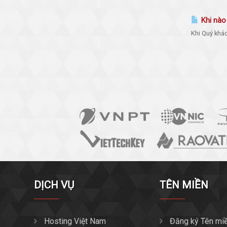
Khi nào 
Khi Quý khác
DỊCH VỤ
TÊN MIỀN
Hosting Việt Nam
Đăng ký Tên mi