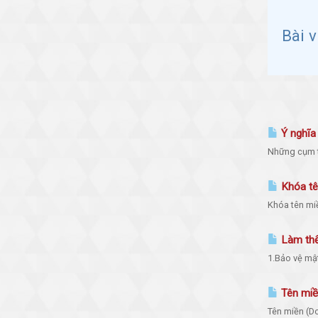
Bài 
Ý nghĩa
Những cụm từ
Khóa tên
Khóa tên miề
Làm thế
1.Bảo vệ mật
Tên miền
Tên miền (Do