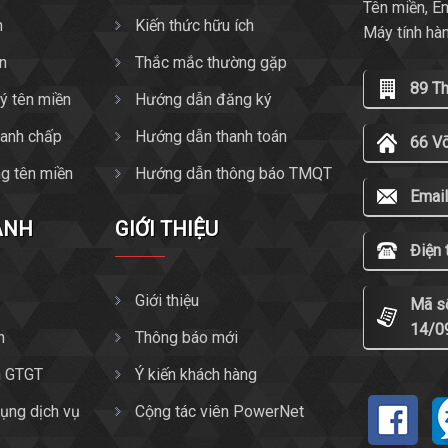
Tên miền, E
n
Kiến thức hữu ích
Máy tính hà
ền
Thắc mắc thường gặp
89 T
ký tên miền
Hướng dẫn đăng ký
tranh chấp
Hướng dẫn thanh toán
66 V
g tên miền
Hướng dẫn thông báo TMQT
Email
ANH
GIỚI THIỆU
Điện 
Giới thiệu
Mã s
14/0
n
Thông báo mới
n GTGT
Ý kiến khách hàng
ụng dịch vụ
Cộng tác viên PowerNet