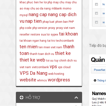
khac phuc
lien he
loi php
may chu
may chu
ao
may chu ao da nang
mbbank
momo
nang cap
nang cap dich
mysql
vu
nap tien
phap luat
phien ban PHP
php code
php version
proxy
proxy viet nam
tai khoan
reseller
restore
sua loi
sypex
tai khoan ngan hang
tai tro
techcombank
Tiếp đó b
ten mien
thanh
ten mien viet nam
toan
thiet ke
thanh toan dich vu
thiet ke web
toi uu
tuy chinh dich vu
vps
viet nam
vietcombank
vps cloud
VPS Da Nang
web hosting
website
wordpress
whmcs
HỖ TRỢ