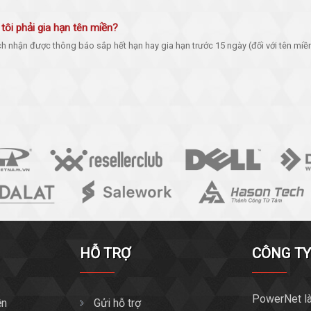
tôi phải gia hạn tên miền?
h nhận được thông báo sắp hết hạn hay gia hạn trước 15 ngày (đối với tên miền 
HỖ TRỢ
CÔNG T
PowerNet là
ền
Gửi hỗ trợ