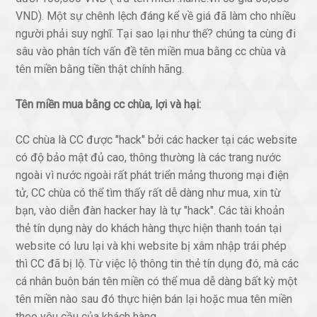
VND). Một sự chênh lệch đáng kể về giá đã làm cho nhiều
người phải suy nghĩ. Tại sao lại như thế? chúng ta cùng đi
sâu vào phân tích vấn đề tên miền mua bằng cc chùa và
tên miền bằng tiền thật chính hãng.
Tên miền mua bằng cc chùa, lợi và hại:
CC chùa là CC được "hack" bởi các hacker tại các website
có độ bảo mật đủ cao, thông thường là các trang nước
ngoài vì nước ngoài rất phát triển mảng thưong mại điện
tử, CC chùa có thể tìm thấy rất dễ dàng như mua, xin từ
bạn, vào diễn đàn hacker hay là tự "hack". Các tài khoản
thẻ tín dụng này do khách hàng thực hiện thanh toán tại
website có lưu lại và khi website bị xâm nhập trái phép
thì CC đã bị lộ. Từ việc lộ thông tin thẻ tín dụng đó, mà các
cá nhân buôn bán tên miền có thể mua dễ dàng bất kỳ một
tên miền nào sau đó thực hiện bán lại hoặc mua tên miền
theo yêu cầu của khách hàng.