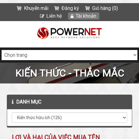
Khuyến mãi
Đăng ký
Giỏ hàng (0)
Liên hệ
Tài khoản
KIẾN THỨC - THẮC MẮC
DANH MỤC
LỢI VÀ HẠI CỦA VIỆC MUA TÊN