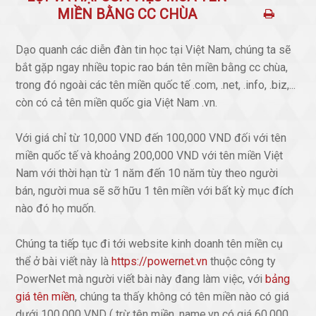
MIỀN BẰNG CC CHÙA
Dạo quanh các diễn đàn tin học tại Việt Nam, chúng ta sẽ
bắt gặp ngay nhiều topic rao bán tên miền bằng cc chùa,
trong đó ngoài các tên miền quốc tế .com, .net, .info, .biz,...
còn có cả tên miền quốc gia Việt Nam .vn.
Với giá chỉ từ 10,000 VND đến 100,000 VND đối với tên
miền quốc tế và khoảng 200,000 VND với tên miền Việt
Nam với thời hạn từ 1 năm đến 10 năm tùy theo người
bán, người mua sẽ sỡ hữu 1 tên miền với bất kỳ mục đích
nào đó họ muốn.
Chúng ta tiếp tục đi tới website kinh doanh tên miền cụ
thể ở bài viết này là
https://powernet.vn
thuộc công ty
PowerNet mà người viết bài này đang làm việc, với
bảng
giá tên miền
, chúng ta thấy không có tên miền nào có giá
dưới 100,000 VND ( trừ tên miền .name.vn có giá 60,000