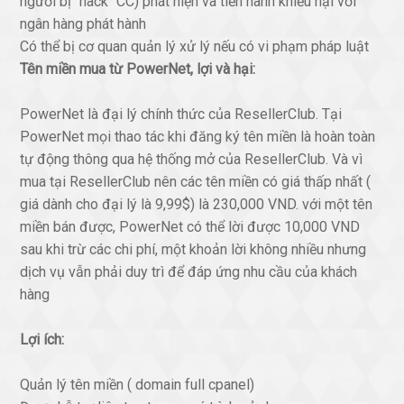
người bị "hack" CC) phát hiện và tiến hành khiếu nại với
ngân hàng phát hành
Có thể bị cơ quan quản lý xử lý nếu có vi phạm pháp luật
Tên miền mua từ PowerNet, lợi và hại:
PowerNet là đại lý chính thức của ResellerClub. Tại
PowerNet mọi thao tác khi đăng ký tên miền là hoàn toàn
tự động thông qua hệ thống mở của ResellerClub. Và vì
mua tại ResellerClub nên các tên miền có giá thấp nhất (
giá dành cho đại lý là 9,99$) là 230,000 VND. với một tên
miền bán được, PowerNet có thể lời được 10,000 VND
sau khi trừ các chi phí, một khoản lời không nhiều nhưng
dịch vụ vẫn phải duy trì để đáp ứng nhu cầu của khách
hàng
Lợi ích:
Quản lý tên miền ( domain full cpanel)