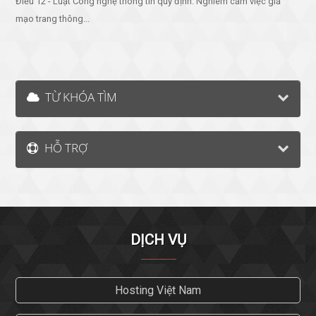
Điều 12 - Luật Công nghệ thông tin quy định: Nghiêm cấm việc giả
mạo trang thông...
TỪ KHÓA TÌM
HỖ TRỢ
DỊCH VỤ
Hosting Việt Nam