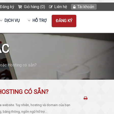
Đăng ký
Giỏ hàng (0)
Liên hệ
Tài khoản
DỊCH VỤ
HỖ TRỢ
ĐĂNG KÝ
ẮC
hoặc Hosting có sẵn?
HOSTING CÓ SẴN?
 website. Tuy nhiên, hosting và domain của bạn
, băng thông, ngôn ngữ hổ trợ...