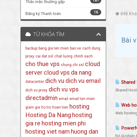
181
Thắc mắc thường gặp
16
Đăng ký Thanh toán
848 Khác
TỪ KHÓA TÌM
Bài 
backup
bang gia ten mien
bao ve
cach dung
proxy
cai dat ssl
chat luong
chinh sach
cho thue vps
cloud
chung chi ssl
server
cloud vps
da nang
dich vu
dich vu email
datacenter
Shared H
dich vu vps
Shared Hosti
dich vu proxy
directadmin
email
email ten mien
Web host
hosting
giam gia
ho tro
hoan tien
Web hosting 
Hosting Da Nang
hosting
gia re
hosting mien phi
PowerNe
hosting viet nam
huong dan
Đó là phiên 