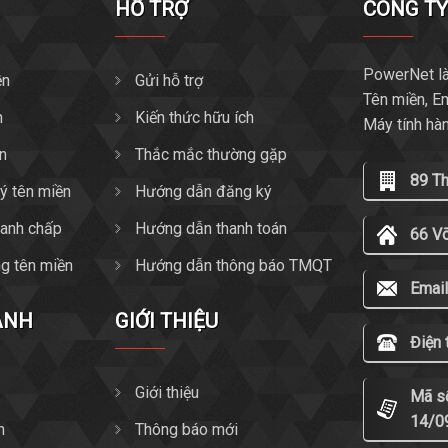
HỖ TRỢ
CÔNG T
PowerNet là
ền
Gửi hỗ trợ
Tên miền, E
n
Kiến thức hữu ích
Máy tính hà
ền
Thắc mắc thường gặp
89 T
ký tên miền
Hướng dẫn đăng ký
tranh chấp
Hướng dẫn thanh toán
66 V
g tên miền
Hướng dẫn thông báo TMQT
Email
ANH
GIỚI THIỆU
Điện 
Giới thiệu
Mã s
14/0
n
Thông báo mới