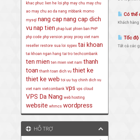
khac phuc
lien he
loi php
may chu
may chu
ao
may chu ao da nang
mbbank
momo
Có thể 
nang cap
nang cap dich
mysql
Khách hàng 
vu
nap tien
phap luat
phien ban PHP
php code
php version
proxy
proxy viet nam
Tốc độ 
tai khoan
reseller
restore
sua loi
sypex
Tất cả các g
tai khoan ngan hang
tai tro
techcombank
ten mien
thanh
ten mien viet nam
toan
thiet ke
thanh toan dich vu
thiet ke web
toi uu
tuy chinh dich vu
vps
viet nam
vietcombank
vps cloud
VPS Da Nang
web hosting
website
wordpress
whmcs
HỖ TRỢ