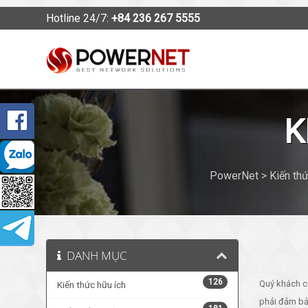
Hotline 24/7:
+84 236 267 5555
K
PowerNet > Kiến thứ
DANH MỤC
126
Quý khách c
Kiến thức hữu ích
phải đảm bả