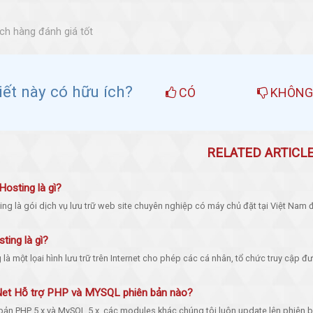
h hàng đánh giá tốt
viết này có hữu ích?
CÓ
KHÔN
RELATED ARTICL
osting là gì?
ng là gói dịch vụ lưu trữ web site chuyên nghiệp có máy chủ đặt tại Việt Nam 
ing là gì?
là một lọai hình lưu trữ trên Internet cho phép các cá nhân, tổ chức truy cập đư
t Hỗ trợ PHP và MYSQL phiên bản nào?
bản PHP 5.x và MySQL 5.x, các modules khác chúng tôi luôn update lên phiên b