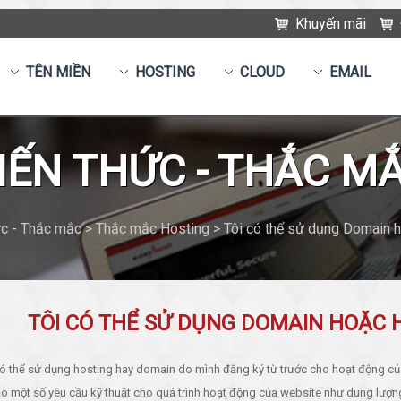
Khuyến mãi
TÊN MIỀN
HOSTING
CLOUD
EMAIL
IẾN THỨC - THẮC M
c - Thắc mắc > Thắc mắc Hosting > Tôi có thể sử dụng Domain 
TÔI CÓ THỂ SỬ DỤNG DOMAIN HOẶC 
ó thể sử dụng hosting hay domain do mình đăng ký từ trước cho hoạt động của
o một số yêu cầu kỹ thuật cho quá trình hoạt động của website như dung lượng