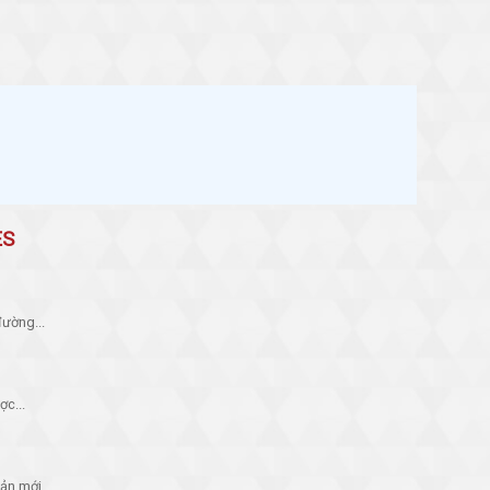
G
ES
đường...
ợc...
ản mới...