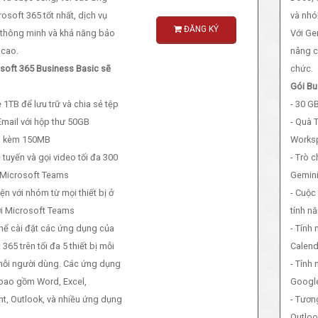
osoft 365 tốt nhất, dịch vụ
và nhó
ĐĂNG KÝ
thông minh và khả năng bảo
Với Ge
 cao.
nâng c
soft 365 Business Basic sẽ
chức.
Gói Bu
 1TB để lưu trữ và chia sẻ tệp
- 30 G
 Email với hộp thư 50GB
- Quà 
nh kèm 150MB
Works
 tuyến và gọi video tối đa 300
- Trò 
 Microsoft Teams
Gemin
ện với nhóm từ mọi thiết bị ở
- Cuộc
ới Microsoft Teams
tính n
thể cài đặt các ứng dụng của
- Tính
365 trên tối đa 5 thiết bị mỗi
Calend
mỗi người dùng. Các ứng dụng
- Tính 
bao gồm Word, Excel,
Google
t, Outlook, và nhiều ứng dụng
- Tươn
Outloo