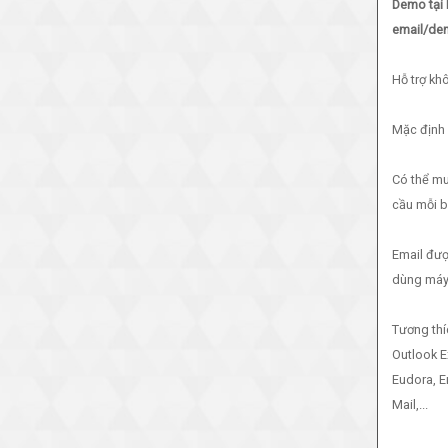
Demo tại 
email/d
Hỗ trợ kh
Mặc định 
Có thể m
cầu mỗi b
Email đượ
dùng máy 
Tương thí
Outlook E
Eudora, 
Mail,...