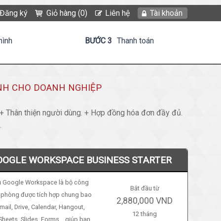
Đăng ký
Giỏ hàng (0)
Liên hệ
Tài khoản
hình
BƯỚC 3
Thanh toán
ANH CHO DOANH NGHIỆP
 Thân thiện người dùng. + Hợp đồng hóa đơn đầy đủ.
.
OOGLE WORKSPACE BUSINESS STARTER
ụ Google Workspace là bộ công
Bắt đầu từ
 phòng được tích hợp chung bao
2,880,000 VND
ail, Drive, Calendar, Hangout,
12 tháng
Sheets, Slides, Forms... giúp bạn