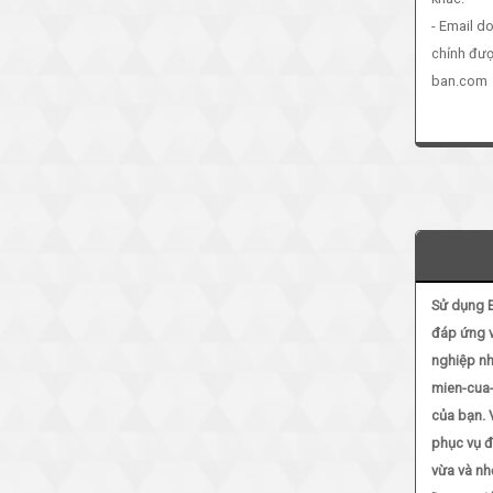
- Email d
chỉnh đư
ban.com
Sử dụng 
đáp ứng v
nghiệp nh
mien-cua
của bạn. 
phục vụ 
vừa và nh