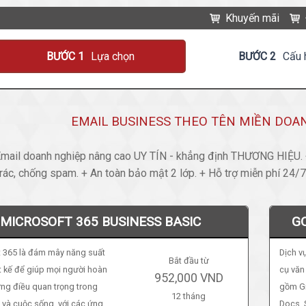
Khuyến mãi
BƯỚC 1
Lựa chọn
BƯỚC 2
Cấu 
EMAIL BUSINESS THEO TÊN MIỀN DO
mail doanh nghiệp nâng cao UY TÍN - khẳng định THƯƠNG HIỆU. +
rác, chống spam. + An toàn bảo mật 2 lớp. + Hỗ trợ miễn phí 24/7
MICROSOFT 365 BUSINESS BASIC
G
 365 là đám mây năng suất
Dịch v
Bắt đầu từ
t kế để giúp mọi người hoàn
cụ văn
952,000 VND
ng điều quan trọng trong
gồm Gm
12 tháng
 và cuộc sống, với các ứng
Docs, 