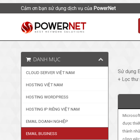
Cảm ơn bạn sử dụng dịch vụ của
PowerNet
DANH MỤC
Sử dụng E
CLOUD SERVER VIỆT NAM
+ Lọc thư 
HOSTING VIỆT NAM
HOSTING WORDPRESS
HOSTING IP RIÊNG VIỆT NAM
Microsoft
EMAIL DOANH NGHIỆP
được thiế
thành nhữ
EMAIL BUSINESS
công việc