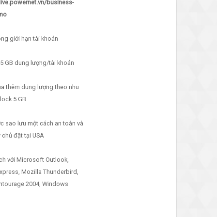
live.powernet.vn/business-
emo
ông giới hạn tài khoản
5 GB dung lượng/tài khoản
ua thêm dung lượng theo nhu
lock 5 GB
c sao lưu một cách an toàn và
chủ đặt tại USA
ch với Microsoft Outlook,
xpress, Mozilla Thunderbird,
Entourage 2004, Windows