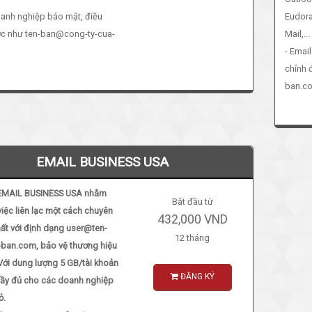
oanh nghiệp bảo mật, điều
Eudora
ợc như ten-ban@cong-ty-cua-
Mail,...
- Emai
chỉnh 
ban.c
EMAIL BUSINESS USA
EMAIL BUSINESS USA nhằm
Bắt đầu từ
iệc liên lạc một cách chuyên
432,000 VND
ất với định dạng user@ten-
12 tháng
-ban.com, bảo vệ thương hiệu
Với dung lượng 5 GB/tài khoản
ĐĂNG KÝ
đầy đủ cho các doanh nghiệp
ỏ.