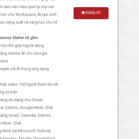
m làm việc hiệu quả tại mọi nơi.
ĐĂNG KÝ
mini cho Workspace, AI tạo sinh
ao năng suất và sáng tạo cho tổ
siness Starter sẽ gồm
B bộ nhớ gộp/người dùng
Tặng Gemini AI cho Google
pace
chuyện với AI trong ứng dụng
i
 họp video 100 người tham dự với
ăng cơ bản
 năng đa dạng như Gmail,
ar, Editors, Google Meet, Chat
năng Gmail, Calendar, Editors,
 Meet, Chat
g thích với Microsoft Outlook,
k Express, Mozilla Thunderbird,