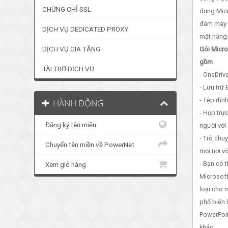
CHỨNG CHỈ SSL
dụng Micr
đám mây 
DỊCH VỤ DEDICATED PROXY
mật nâng
DỊCH VỤ GIA TĂNG
Gói Micro
gồm
TÀI TRỢ DỊCH VỤ
- OneDrive
- Lưu trữ
- Tệp đí
HÀNH ĐỘNG
- Họp trực
Đăng ký tên miền
người với
- Trò chuy
Chuyển tên miền về PowerNet
mọi nơi v
- Bạn có 
Xem giỏ hàng
Microsoft 
loại cho 
phổ biến 
PowerPoin
khác.