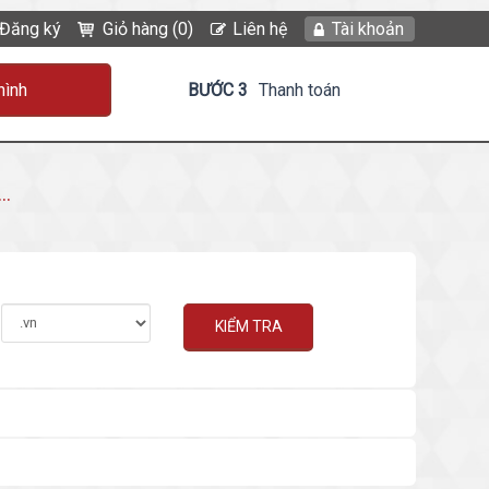
Đăng ký
Giỏ hàng (0)
Liên hệ
Tài khoản
hình
BƯỚC 3
Thanh toán
..
KIỂM TRA