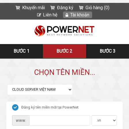
Khuyến mãi
Đăng ký
Giỏ hàng (0)
Liên hệ
Tài khoản
BƯỚC 1
BƯỚC 2
BƯỚC 3
CHỌN TÊN MIỀN...
Đăng ký tên miền mới tại PowerNet
www.