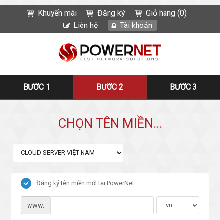
Khuyến mãi
Đăng ký
Giỏ hàng (0)
Liên hệ
Tài khoản
BƯỚC 1
BƯỚC 2
BƯỚC 3
CHỌN TÊN MIỀN...
Đăng ký tên miền mới tại PowerNet
www.